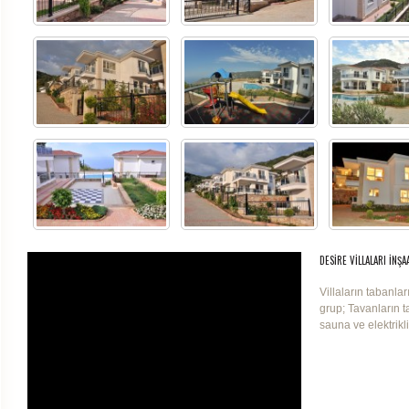
DESIRE VILLALARI İNŞA
Villaların tabanla
grup; Tavanların t
sauna ve elektrikl