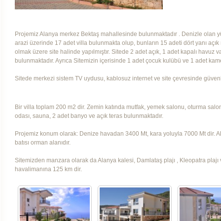
Projemiz Alanya merkez Bektaş mahallesinde bulunmaktadır . Denizle olan yük
arazi üzerinde 17 adet villa bulunmakta olup, bunların 15 adeti dört yanı açık m
olmak üzere site halinde yapılmıştır. Sitede 2 adet açık, 1 adet kapalı havuz 
bulunmaktadır. Ayrıca Sitemizin içerisinde 1 adet çocuk kulübü ve 1 adet kam
Sitede merkezi sistem TV uydusu, kablosuz internet ve site çevresinde güven
Bir villa toplam 200 m2 dir. Zemin katında mutfak, yemek salonu, oturma salon
odası, sauna, 2 adet banyo ve açık teras bulunmaktadır.
Projemiz konum olarak: Denize havadan 3400 Mt, kara yoluyla 7000 Mt dir. Al
batısı orman alanıdır.
Sitemizden manzara olarak da Alanya kalesi, Damlataş plajı , Kleopatra plaj
havalimanına 125 km dir.