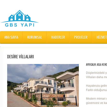
ANA SAYFA
KURUMSAL
HABERLER
PROJELER
HIZMET
DESIRE VILLALARI
AYRICALIK ASLA KEN
Düşlerinizdeki 
Villaları daha m
Hayatınıza getir
Farklı olduğunu
Modern mimari çi
güvencesi ve kali