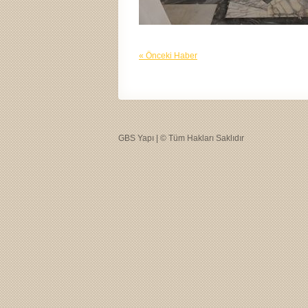
« Önceki Haber
GBS Yapı | © Tüm Hakları Saklıdır