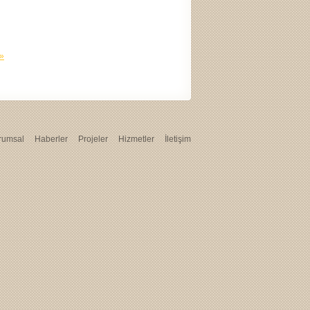
 »
rumsal
Haberler
Projeler
Hizmetler
İletişim