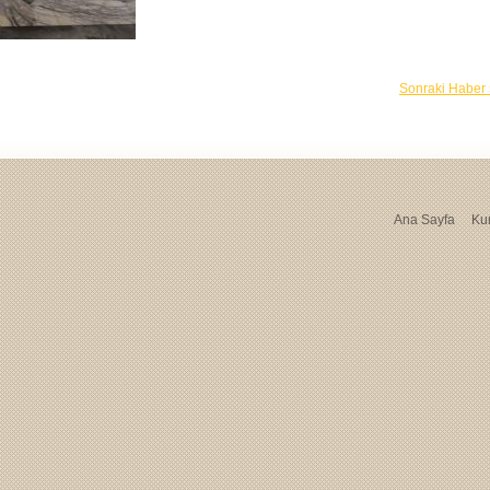
Sonraki Haber
Ana Sayfa
Ku